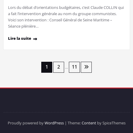
Lors du débat d’orientations budgétaires, c’est Claude COLLIN qui
a fait l’intervention générale au nom du groupe communistes.
Voici son intervention : Conseil Général de Seine Maritime –
Séance plénière…
Lire la suite
Pagination
1
2
11
…
des
publications
Proudly powered by
WordPress
| Theme:
Content
by SpiceThemes