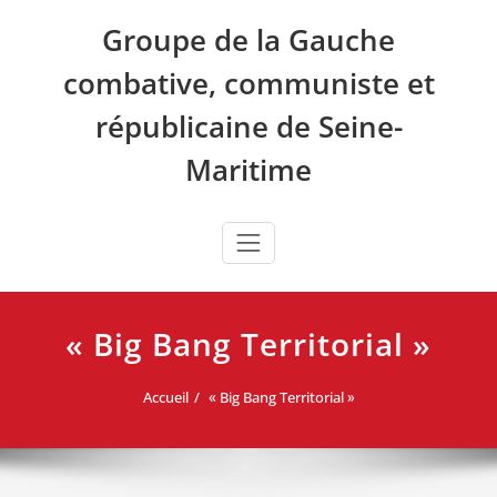
Skip
Groupe de la Gauche
to
content
combative, communiste et
républicaine de Seine-
Maritime
« Big Bang Territorial »
Accueil
« Big Bang Territorial »